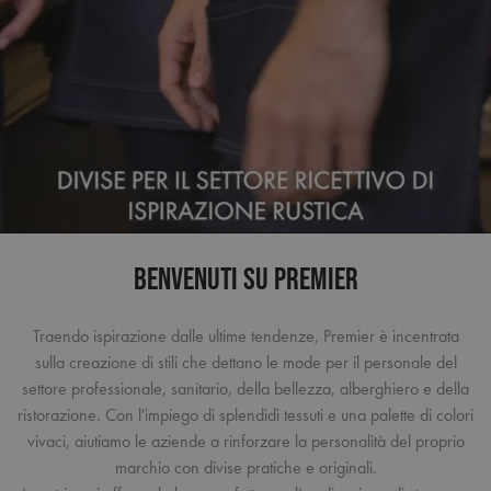
BENVENUTI SU PREMIER
Traendo ispirazione dalle ultime tendenze, Premier è incentrata
sulla creazione di stili che dettano le mode per il personale del
settore professionale, sanitario, della bellezza, alberghiero e della
ristorazione. Con l'impiego di splendidi tessuti e una palette di colori
vivaci, aiutiamo le aziende a rinforzare la personalità del proprio
marchio con divise pratiche e originali.