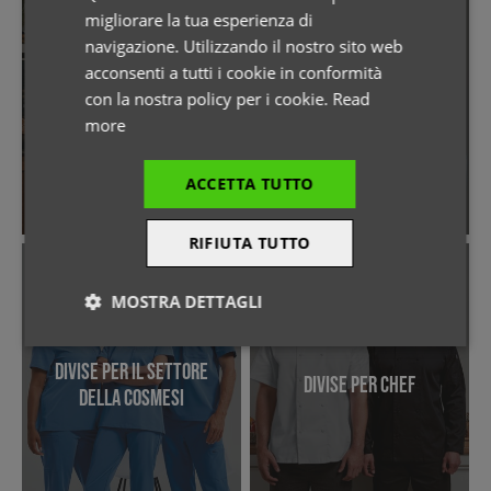
migliorare la tua esperienza di
GERMAN
navigazione. Utilizzando il nostro sito web
Divise per il settore
acconsenti a tutti i cookie in conformità
ITALIAN
Abbigliamento
alberghiero e della
con la nostra policy per i cookie.
Read
professionale
ristorazione
more
ACCETTA TUTTO
RIFIUTA TUTTO
MOSTRA DETTAGLI
Strettamente
Performance
necessari
Divise per il settore
Divise per chef
della cosmesi
Targeting
Funzionalità